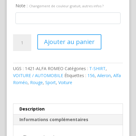
Note :
Changement de couleur gratuit, autres infos ?
quantité
Ajouter au panier
de
Alfa
Roméo
156
UGS :
1421-ALFA ROMEO
Catégories :
T-SHIRT
,
Rouge
VOITURE / AUTOMOBILE
Étiquettes :
156
,
Aileron
,
Alfa
Roméo
,
Rouge
,
Sport
,
Voiture
Description
Informations complémentaires