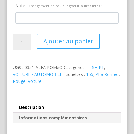
Note :
Changement de couleur gratuit, autres infos ?
quantité
Ajouter au panier
de
Alfa
Roméo
155
UGS :
0351-ALFA ROMéO
Catégories :
T-SHIRT
,
Rouge
VOITURE / AUTOMOBILE
Étiquettes :
155
,
Alfa Roméo
,
Rouge
,
Voiture
Description
Informations complémentaires