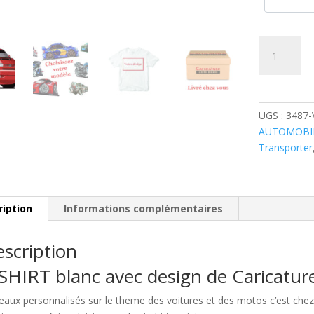
quantité
de
VW
Transporter
T4
UGS :
3487
Rouge
AUTOMOBI
Transporter
ription
Informations complémentaires
scription
SHIRT blanc avec design de Caricatu
eaux personnalisés sur le theme des voitures et des motos c’est c