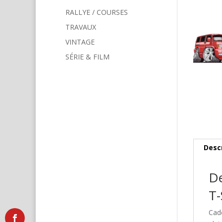
RALLYE / COURSES
TRAVAUX
VINTAGE
SÉRIE & FILM
Desc
De
T-
Cad