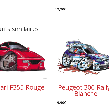
19,90
€
its similaires
rari F355 Rouge
Peugeot 306 Rall
Blanche
19,90
€