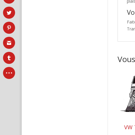
plai
Vo
Fait
Tra
Vous
VW 