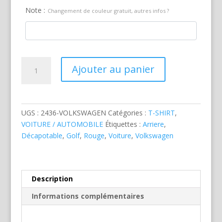
Note :
Changement de couleur gratuit, autres infos ?
quantité
Ajouter au panier
de
VW
Golf
Cabriolet
UGS :
2436-VOLKSWAGEN
Catégories :
T-SHIRT
,
Rouge
VOITURE / AUTOMOBILE
Étiquettes :
Arriere
,
Décapotable
,
Golf
,
Rouge
,
Voiture
,
Volkswagen
Description
Informations complémentaires