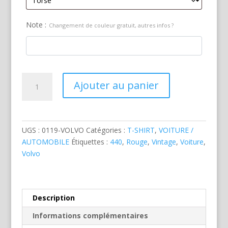
Note :
Changement de couleur gratuit, autres infos ?
quantité
Ajouter au panier
de
Volvo
440
Ancienne
UGS :
0119-VOLVO
Catégories :
T-SHIRT
,
VOITURE /
Rouge
AUTOMOBILE
Étiquettes :
440
,
Rouge
,
Vintage
,
Voiture
,
Volvo
Description
Informations complémentaires