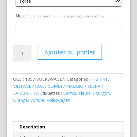
Note :
Changement de couleur gratuit, autres infos ?
quantité
Ajouter au panier
de
Volkswagen
Combi
Orange
UGS :
1857-VOLKSWAGEN
Catégories :
T-SHIRT
,
VINTAGE / COX / COMBI / PIAGGIO / VESPA /
LAMBRETTA
Étiquettes :
Combi
,
Fleurs
,
Fourgon
,
Orange
,
Voiture
,
Volkswagen
Description