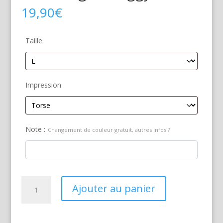
19,90
€
Taille
Impression
Note :
Changement de couleur gratuit, autres infos ?
quantité
Ajouter au panier
de
Volkswagen
Buggy