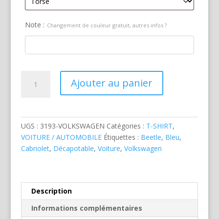
Note :
Changement de couleur gratuit, autres infos ?
quantité
Ajouter au panier
de
Volkswagen
Beetle
Cabriolet
UGS :
3193-VOLKSWAGEN
Catégories :
T-SHIRT
,
VOITURE / AUTOMOBILE
Étiquettes :
Beetle
,
Bleu
,
Cabriolet
,
Décapotable
,
Voiture
,
Volkswagen
Description
Informations complémentaires