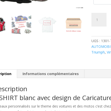
quantité
de
Triumph
TR3
Rouge
UGS :
1301
AUTOMOBI
Triumph
,
Vi
ription
Informations complémentaires
scription
SHIRT blanc avec design de Caricatu
eaux personnalisés sur le theme des voitures et des motos c’est c