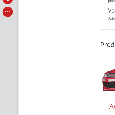
plai
Vo
Fait
Produ
A