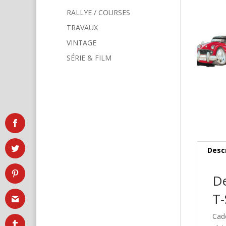
RALLYE / COURSES
TRAVAUX
VINTAGE
SÉRIE & FILM
Desc
De
T-
Cad