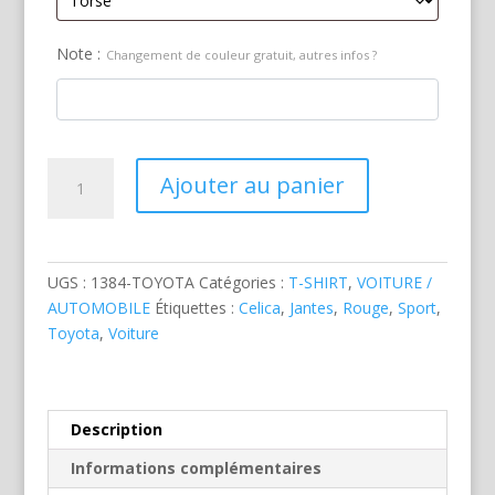
Note :
Changement de couleur gratuit, autres infos ?
quantité
Ajouter au panier
de
Toyota
Celica
Sport
UGS :
1384-TOYOTA
Catégories :
T-SHIRT
,
VOITURE /
Rouge
AUTOMOBILE
Étiquettes :
Celica
,
Jantes
,
Rouge
,
Sport
,
Toyota
,
Voiture
Description
Informations complémentaires