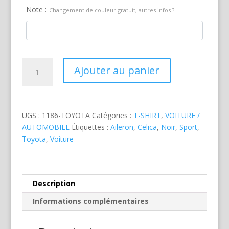
Note :
Changement de couleur gratuit, autres infos ?
quantité
Ajouter au panier
de
Toyota
Celica
Noire
UGS :
1186-TOYOTA
Catégories :
T-SHIRT
,
VOITURE /
AUTOMOBILE
Étiquettes :
Aileron
,
Celica
,
Noir
,
Sport
,
Toyota
,
Voiture
Description
Informations complémentaires