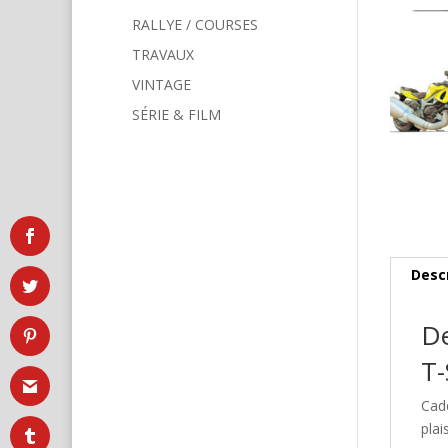
RALLYE / COURSES
TRAVAUX
VINTAGE
SÉRIE & FILM
Desc
De
T-
Cad
plai