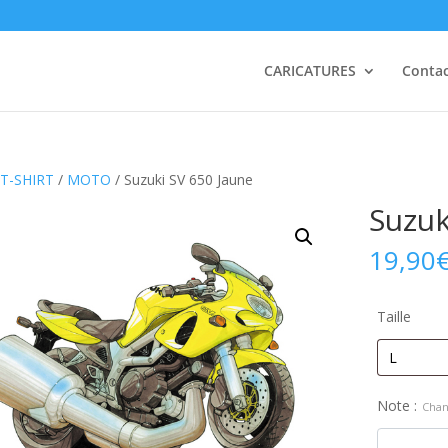
CARICATURES
Conta
T-SHIRT
/
MOTO
/ Suzuki SV 650 Jaune
Suzuk
19,90
Taille
Note :
Chan