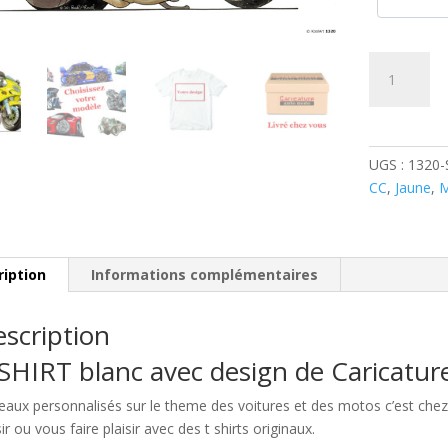
quantité
de
Suzuki
SV
650
UGS :
1320-
Jaune
CC
,
Jaune
,
ription
Informations complémentaires
scription
SHIRT blanc avec design de Caricatu
eaux personnalisés sur le theme des voitures et des motos c’est c
sir ou vous faire plaisir avec des t shirts originaux.