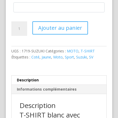
quantité
Ajouter au panier
de
Suzuki
SV
650
UGS :
1719-SUZUKI
Catégories :
MOTO
,
T-SHIRT
Jaune
Étiquettes :
Coté
,
Jaune
,
Moto
,
Sport
,
Suzuki
,
SV
Description
Informations complémentaires
Description
T-SHIRT blanc avec