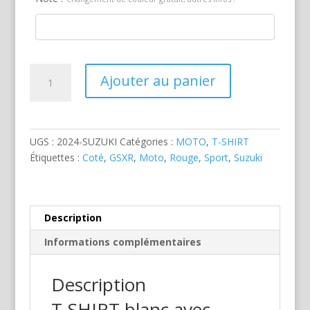
quantité
Ajouter au panier
de
Suzuki
GSXR
Rouge
UGS :
2024-SUZUKI
Catégories :
MOTO
,
T-SHIRT
Étiquettes :
Coté
,
GSXR
,
Moto
,
Rouge
,
Sport
,
Suzuki
Description
Informations complémentaires
Description
T-SHIRT blanc avec