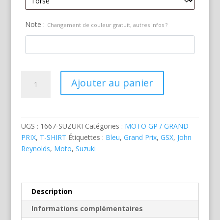
Note :
Changement de couleur gratuit, autres infos ?
quantité
Ajouter au panier
de
Suzuki
GSX-
R1000
UGS :
1667-SUZUKI
Catégories :
MOTO GP / GRAND
Reynolds
PRIX
,
T-SHIRT
Étiquettes :
Bleu
,
Grand Prix
,
GSX
,
John
Reynolds
,
Moto
,
Suzuki
Description
Informations complémentaires