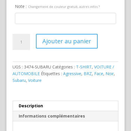
Note :
Changement de couleur gratuit, autres infos ?
quantité
Ajouter au panier
de
Subaru
BRZ
Noire
UGS :
3474-SUBARU
Catégories :
T-SHIRT
,
VOITURE /
AUTOMOBILE
Étiquettes :
Agressive
,
BRZ
,
Face
,
Noir
,
Subaru
,
Voiture
Description
Informations complémentaires