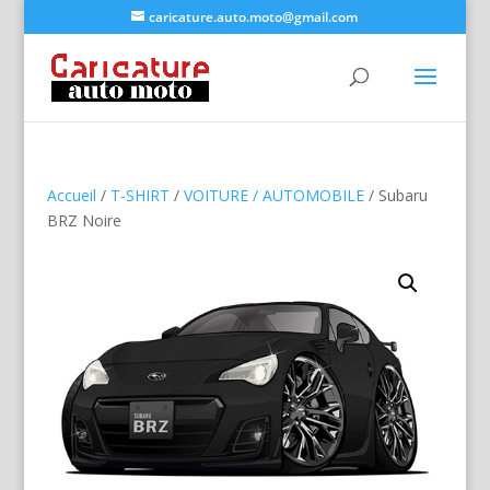
caricature.auto.moto@gmail.com
Accueil
/
T-SHIRT
/
VOITURE / AUTOMOBILE
/ Subaru
BRZ Noire