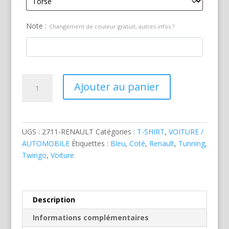
Note :
Changement de couleur gratuit, autres infos ?
quantité
Ajouter au panier
de
Renault
Twingo
Tunning
UGS :
2711-RENAULT
Catégories :
T-SHIRT
,
VOITURE /
Bleue
AUTOMOBILE
Étiquettes :
Bleu
,
Coté
,
Renault
,
Tunning
,
Twingo
,
Voiture
Description
Informations complémentaires