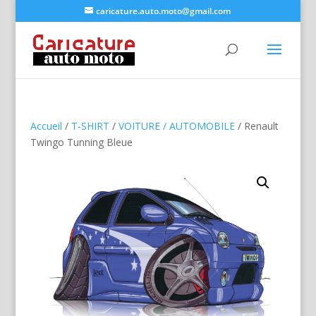
caricature.auto.moto@gmail.com
Accueil
/
T-SHIRT
/
VOITURE / AUTOMOBILE
/ Renault
Twingo Tunning Bleue