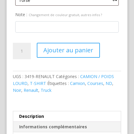
Note :
Changement de couleur gratuit, autres infos ?
quantité
Ajouter au panier
de
Renault
Trucks
Racing
UGS :
3419-RENAULT
Catégories :
CAMION / POIDS
Noir
LOURD
,
T-SHIRT
Étiquettes :
Camion
,
Courses
,
ND
,
Noir
,
Renault
,
Truck
Description
Informations complémentaires