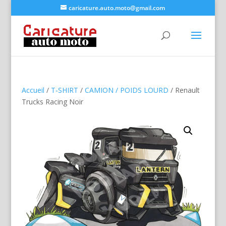
caricature.auto.moto@gmail.com
Accueil
/
T-SHIRT
/
CAMION / POIDS LOURD
/ Renault
Trucks Racing Noir