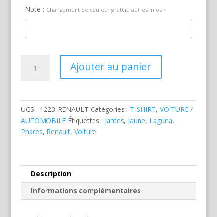
Note :
Changement de couleur gratuit, autres infos ?
quantité
Ajouter au panier
de
Renault
Laguna
Jaune
UGS :
1223-RENAULT
Catégories :
T-SHIRT
,
VOITURE /
AUTOMOBILE
Étiquettes :
Jantes
,
Jaune
,
Laguna
,
Phares
,
Renault
,
Voiture
Description
Informations complémentaires