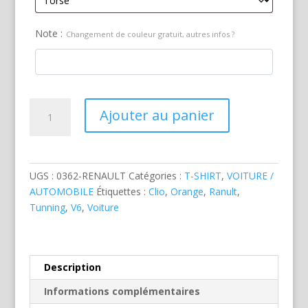
Note :
Changement de couleur gratuit, autres infos ?
quantité
Ajouter au panier
de
Renault
Clio
V6
UGS :
0362-RENAULT
Catégories :
T-SHIRT
,
VOITURE /
Tunning
AUTOMOBILE
Étiquettes :
Clio
,
Orange
,
Ranult
,
Orange
Tunning
,
V6
,
Voiture
Description
Informations complémentaires