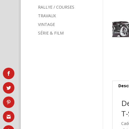
RALLYE / COURSES
TRAVAUX
VINTAGE
SÉRIE & FILM
Desc
De
T-
Cad