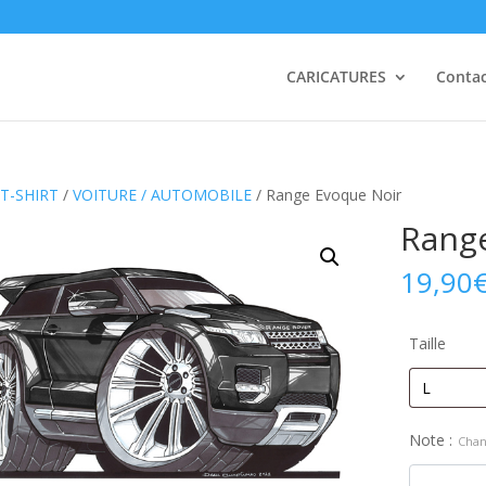
CARICATURES
Conta
T-SHIRT
/
VOITURE / AUTOMOBILE
/ Range Evoque Noir
Rang
19,90
Taille
Note :
Chan