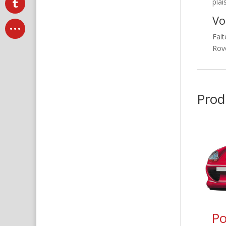
plai
Vo
Fait
Rov
Produ
Po