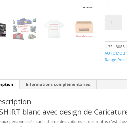
quantité
de
Range
Evoque
Noir
UGS :
3083
AUTOMOBI
Range Rove
ription
Informations complémentaires
scription
SHIRT blanc avec design de Caricatu
eaux personnalisés sur le theme des voitures et des motos c’est c