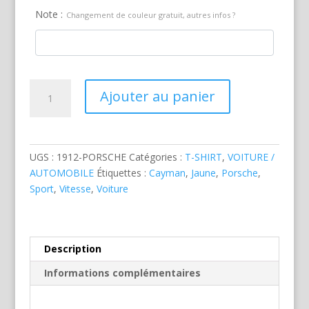
Note :
Changement de couleur gratuit, autres infos ?
quantité
Ajouter au panier
de
Porsche
Cayman
Jaune
UGS :
1912-PORSCHE
Catégories :
T-SHIRT
,
VOITURE /
AUTOMOBILE
Étiquettes :
Cayman
,
Jaune
,
Porsche
,
Sport
,
Vitesse
,
Voiture
Description
Informations complémentaires