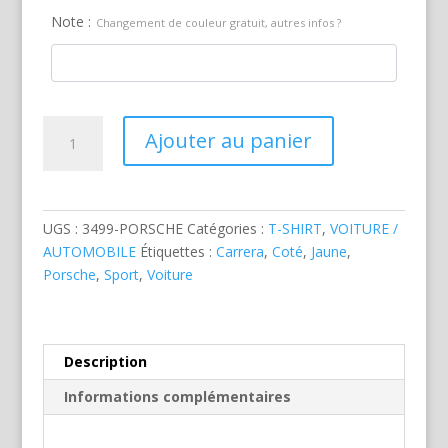
Note :
Changement de couleur gratuit, autres infos ?
quantité
Ajouter au panier
de
Porsche
Carrera
Jaune
UGS :
3499-PORSCHE
Catégories :
T-SHIRT
,
VOITURE /
AUTOMOBILE
Étiquettes :
Carrera
,
Coté
,
Jaune
,
Porsche
,
Sport
,
Voiture
Description
Informations complémentaires