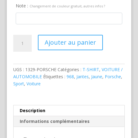
Note :
Changement de couleur gratuit, autres infos ?
quantité
Ajouter au panier
de
Porsche
968
Jaune
UGS :
1329-PORSCHE
Catégories :
T-SHIRT
,
VOITURE /
AUTOMOBILE
Étiquettes :
968
,
Jantes
,
Jaune
,
Porsche
,
Sport
,
Voiture
Description
Informations complémentaires