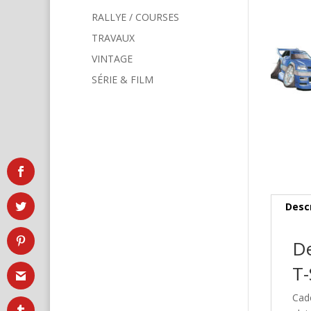
RALLYE / COURSES
TRAVAUX
VINTAGE
SÉRIE & FILM
Desc
De
T-
Cad