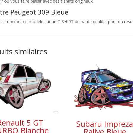
sir ou vous faire plaisir avec des t shirts originaux.
tre Peugeot 309 Bleue
es imprimer ce modele sur un T-SHIRT de haute qualite, pour un résult
its similaires
Renault 5 GT
Subaru Imprez
URBO Blanche
Rallye Bleue