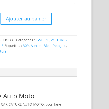
Ajouter au panier
-PEUGEOT
Catégories :
T-SHIRT
,
VOITURE /
LE
Étiquettes :
309
,
Aileron
,
Bleu
,
Peugeot
,
iture
re Auto Moto
hez CARICATURE AUTO MOTO, pour faire