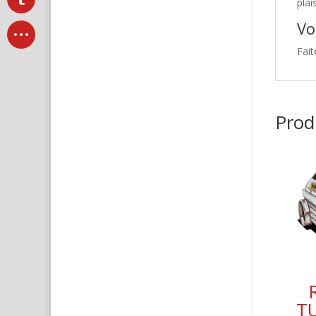
plai
Vo
Fait
Produ
T