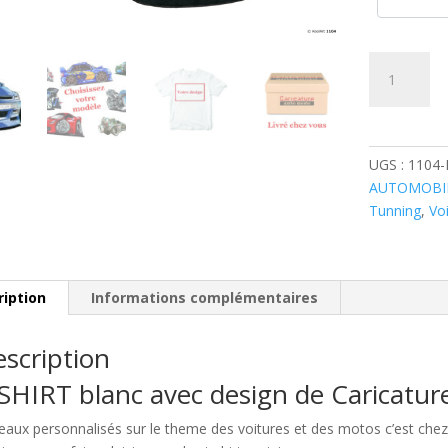
quantité
de
Peugeot
309
Bleue
UGS :
1104
AUTOMOBI
Tunning
,
Vo
ription
Informations complémentaires
scription
SHIRT blanc avec design de Caricatu
eaux personnalisés sur le theme des voitures et des motos c’est c