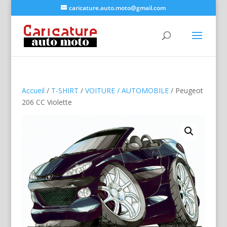
caricature.auto.moto@gmail.com
Accueil
/
T-SHIRT
/
VOITURE / AUTOMOBILE
/ Peugeot
206 CC Violette