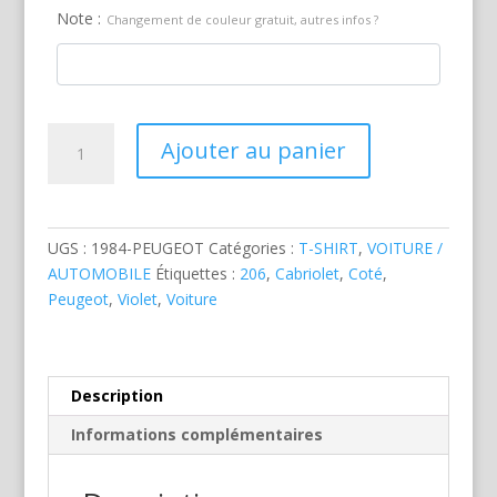
Note :
Changement de couleur gratuit, autres infos ?
quantité
Ajouter au panier
de
Peugeot
206
CC
UGS :
1984-PEUGEOT
Catégories :
T-SHIRT
,
VOITURE /
Violette
AUTOMOBILE
Étiquettes :
206
,
Cabriolet
,
Coté
,
Peugeot
,
Violet
,
Voiture
Description
Informations complémentaires