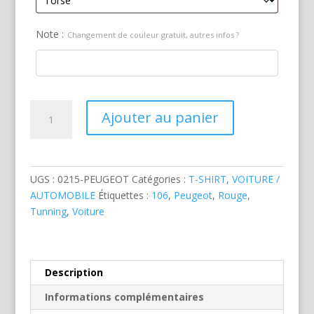
Note :
Changement de couleur gratuit, autres infos ?
quantité
Ajouter au panier
de
Peugeot
106
Tunning
UGS :
0215-PEUGEOT
Catégories :
T-SHIRT
,
VOITURE /
Rouge
AUTOMOBILE
Étiquettes :
106
,
Peugeot
,
Rouge
,
Tunning
,
Voiture
Description
Informations complémentaires