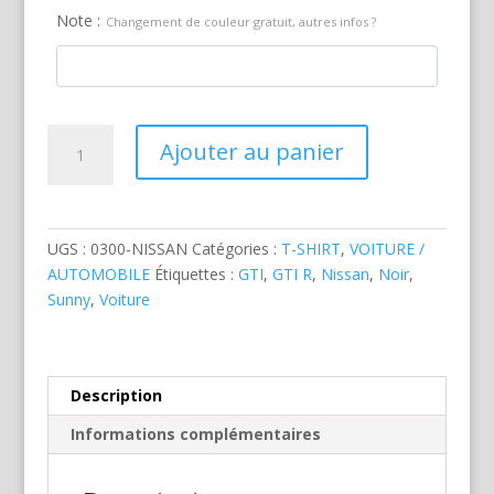
Note :
Changement de couleur gratuit, autres infos ?
quantité
Ajouter au panier
de
Nissan
Sunny
GTI
UGS :
0300-NISSAN
Catégories :
T-SHIRT
,
VOITURE /
R
AUTOMOBILE
Étiquettes :
GTI
,
GTI R
,
Nissan
,
Noir
,
Noire
Sunny
,
Voiture
Description
Informations complémentaires