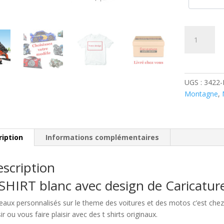
quantité
de
Motoneige
Polaris
PRO
UGS :
3422-
Montagne
,
ription
Informations complémentaires
scription
SHIRT blanc avec design de Caricatu
eaux personnalisés sur le theme des voitures et des motos c’est c
sir ou vous faire plaisir avec des t shirts originaux.