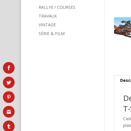
RALLYE / COURSES
TRAVAUX
VINTAGE
SÉRIE & FILM
Desc
De
T-
Cad
plai