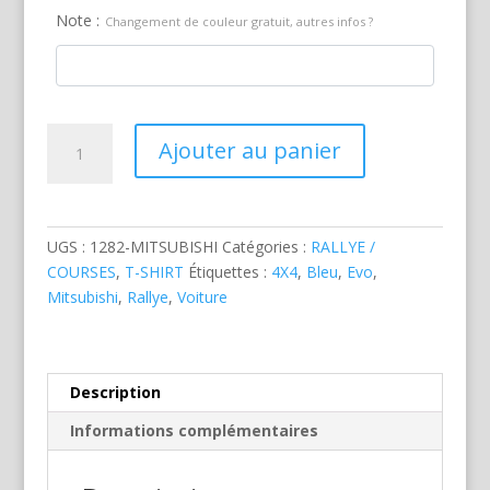
Note :
Changement de couleur gratuit, autres infos ?
quantité
Ajouter au panier
de
Mitsubishi
Evo
Rallye
UGS :
1282-MITSUBISHI
Catégories :
RALLYE /
COURSES
,
T-SHIRT
Étiquettes :
4X4
,
Bleu
,
Evo
,
Mitsubishi
,
Rallye
,
Voiture
Description
Informations complémentaires