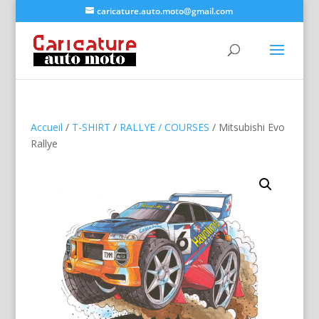
caricature.auto.moto@gmail.com
Accueil
/
T-SHIRT
/
RALLYE / COURSES
/ Mitsubishi Evo
Rallye