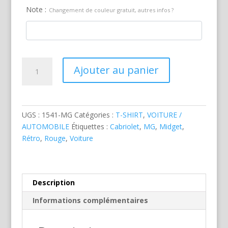
Note :
Changement de couleur gratuit, autres infos ?
quantité
Ajouter au panier
de
MG
Midget
Rouge
UGS :
1541-MG
Catégories :
T-SHIRT
,
VOITURE /
AUTOMOBILE
Étiquettes :
Cabriolet
,
MG
,
Midget
,
Rétro
,
Rouge
,
Voiture
Description
Informations complémentaires