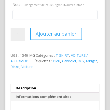
Note :
Changement de couleur gratuit, autres infos ?
quantité
Ajouter au panier
de
MG
Midget
Bleue
UGS :
1540-MG
Catégories :
T-SHIRT
,
VOITURE /
AUTOMOBILE
Étiquettes :
Bleu
,
Cabriolet
,
MG
,
Midget
,
Rétro
,
Voiture
Description
Informations complémentaires