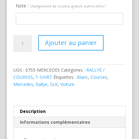
Note :
Changement de couleur gratuit, autres infos ?
quantité
Ajouter au panier
de
Mercedes
SLK
Blanche
UGS :
0755-MERCEDES
Catégories :
RALLYE /
COURSES
,
T-SHIRT
Étiquettes :
Blanc
,
Courses
,
Mercedes
,
Rallye
,
SLK
,
Voiture
Description
Informations complémentaires