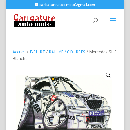
caricature.auto.moto@gmail.com
Accueil
/
T-SHIRT
/
RALLYE / COURSES
/ Mercedes SLK
Blanche