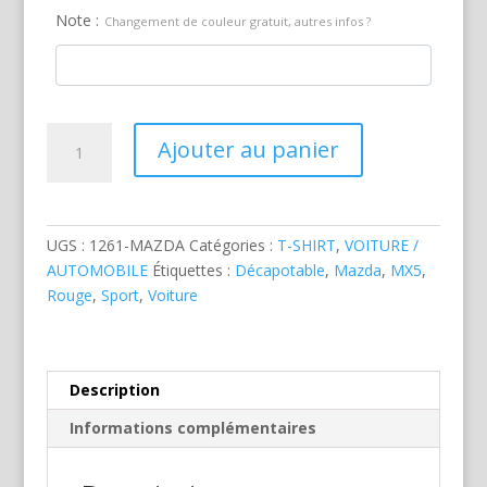
Note :
Changement de couleur gratuit, autres infos ?
quantité
Ajouter au panier
de
Mazda
MX5
Rouge
UGS :
1261-MAZDA
Catégories :
T-SHIRT
,
VOITURE /
AUTOMOBILE
Étiquettes :
Décapotable
,
Mazda
,
MX5
,
Rouge
,
Sport
,
Voiture
Description
Informations complémentaires