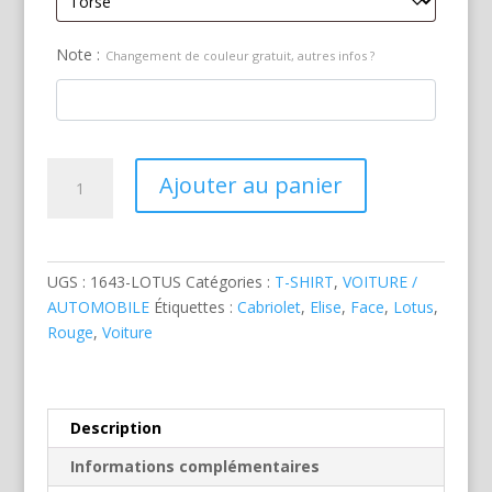
Note :
Changement de couleur gratuit, autres infos ?
quantité
Ajouter au panier
de
Lotus
Elise
Cabriolet
UGS :
1643-LOTUS
Catégories :
T-SHIRT
,
VOITURE /
Rouge
AUTOMOBILE
Étiquettes :
Cabriolet
,
Elise
,
Face
,
Lotus
,
Rouge
,
Voiture
Description
Informations complémentaires