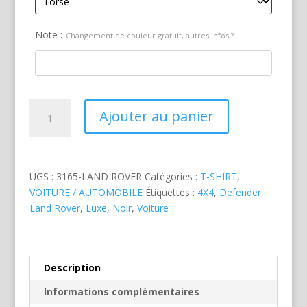
Note :
Changement de couleur gratuit, autres infos ?
quantité
Ajouter au panier
de
Land
Rover
Defender
UGS :
3165-LAND ROVER
Catégories :
T-SHIRT
,
Noir
VOITURE / AUTOMOBILE
Étiquettes :
4X4
,
Defender
,
Land Rover
,
Luxe
,
Noir
,
Voiture
Description
Informations complémentaires