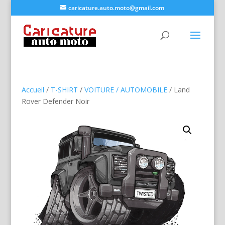
caricature.auto.moto@gmail.com
Accueil
/
T-SHIRT
/
VOITURE / AUTOMOBILE
/ Land
Rover Defender Noir