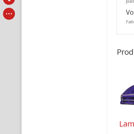
plai
Vo
Fait
Produ
Lam