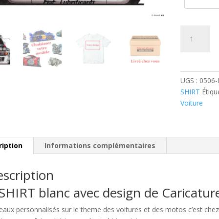
quantité
de
Lancia
Delta
Integrale
UGS :
0506-
SHIRT
Étiqu
Voiture
ription
Informations complémentaires
scription
SHIRT blanc avec design de Caricatu
eaux personnalisés sur le theme des voitures et des motos c’est c