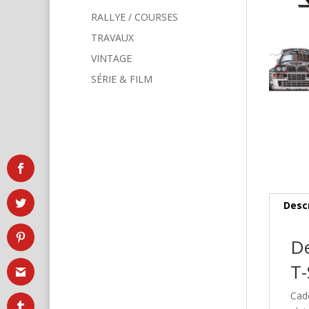
RALLYE / COURSES
TRAVAUX
VINTAGE
SÉRIE & FILM
Desc
De
T-
Cad