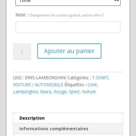
Note :
Changement de couleur gratuit, autres infos ?
quantité
Ajouter au panier
de
Lamborghini
Muira
Rouge
UGS :
0995-LAMBORGHINI
Catégories :
T-SHIRT
,
VOITURE / AUTOMOBILE
Étiquettes :
Coté
,
Lamborghini
,
Muira
,
Rouge
,
Sport
,
Voiture
Description
Informations complémentaires