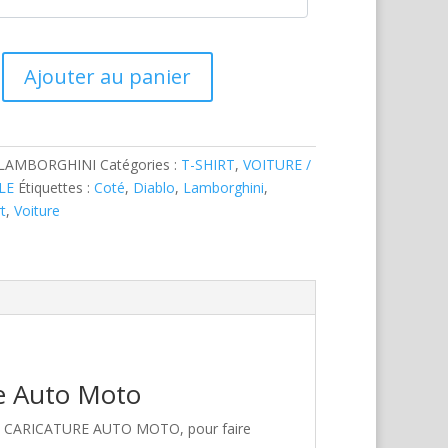
Ajouter au panier
i
-LAMBORGHINI
Catégories :
T-SHIRT
,
VOITURE /
LE
Étiquettes :
Coté
,
Diablo
,
Lamborghini
,
t
,
Voiture
re Auto Moto
hez CARICATURE AUTO MOTO, pour faire