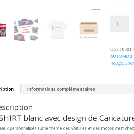
quantité
de
Lamborghin
Diablo
Rouge
UGS :
0501
AUTOMOBI
Rouge
,
Spor
ription
Informations complémentaires
scription
SHIRT blanc avec design de Caricatu
eaux personnalisés sur le theme des voitures et des motos c’est c