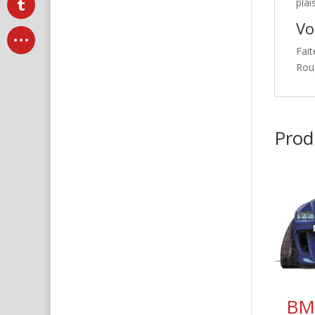
plai
Vo
Fait
Rou
Produ
BMW