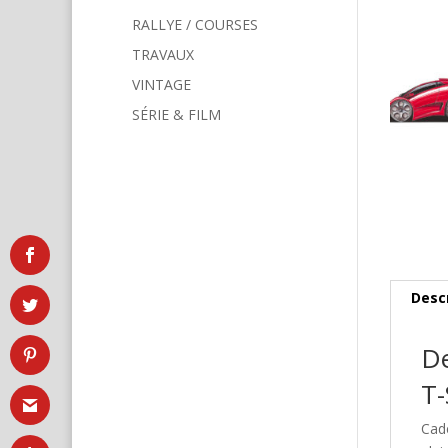
RALLYE / COURSES
TRAVAUX
VINTAGE
SÉRIE & FILM
Desc
De
T-
Cad