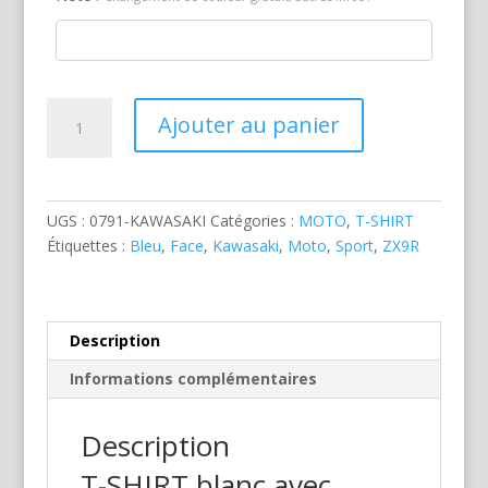
quantité
Ajouter au panier
de
Kawasaki
ZX9R
Bleue
UGS :
0791-KAWASAKI
Catégories :
MOTO
,
T-SHIRT
Étiquettes :
Bleu
,
Face
,
Kawasaki
,
Moto
,
Sport
,
ZX9R
Description
Informations complémentaires
Description
T-SHIRT blanc avec