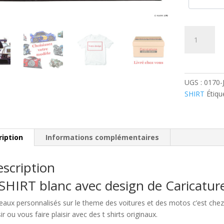
quantité
de
Jaguar
XJR
WSCC
UGS :
0170
Blanche
SHIRT
Étiqu
ription
Informations complémentaires
scription
SHIRT blanc avec design de Caricatu
eaux personnalisés sur le theme des voitures et des motos c’est c
sir ou vous faire plaisir avec des t shirts originaux.