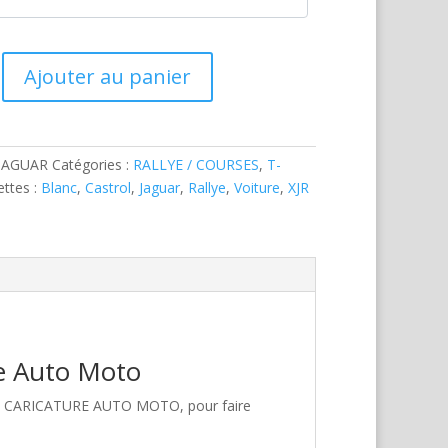
Ajouter au panier
-JAGUAR
Catégories :
RALLYE / COURSES
,
T-
ettes :
Blanc
,
Castrol
,
Jaguar
,
Rallye
,
Voiture
,
XJR
re Auto Moto
hez CARICATURE AUTO MOTO, pour faire