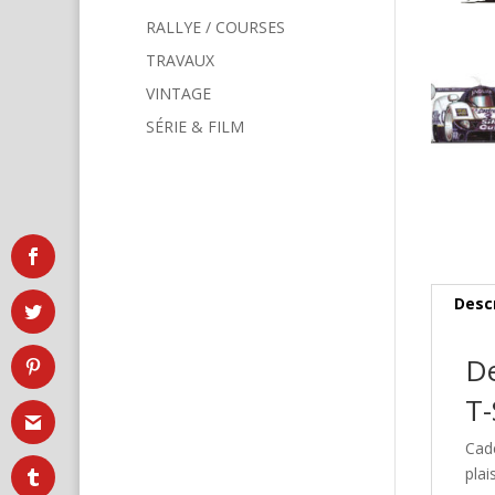
RALLYE / COURSES
TRAVAUX
VINTAGE
SÉRIE & FILM
Desc
De
T-
Cad
plai