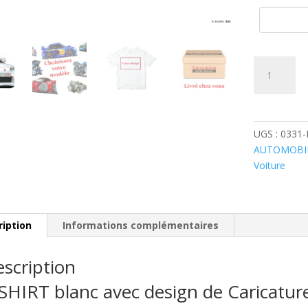
quantité
de
Honda
Integra
Type
UGS :
0331
R
AUTOMOBI
Blanche
Voiture
ription
Informations complémentaires
scription
SHIRT blanc avec design de Caricatu