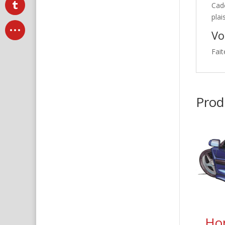
Cad
plai
Vo
Fait
Produ
Hon