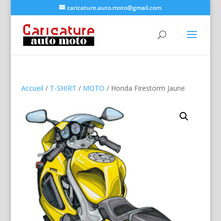
caricature.auto.moto@gmail.com
Accueil
/
T-SHIRT
/
MOTO
/ Honda Firestorm Jaune