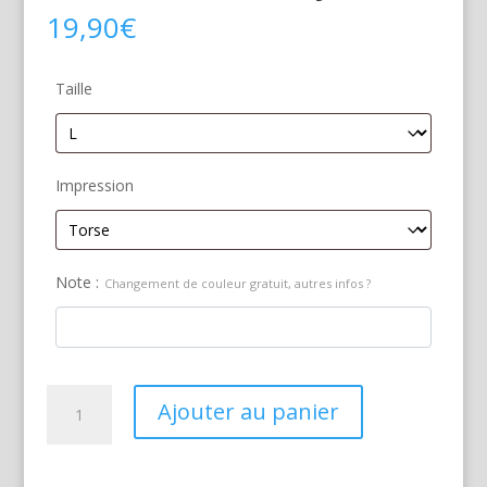
19,90
€
Taille
Impression
Note :
Changement de couleur gratuit, autres infos ?
quantité
Ajouter au panier
de
Honda
Firestorm