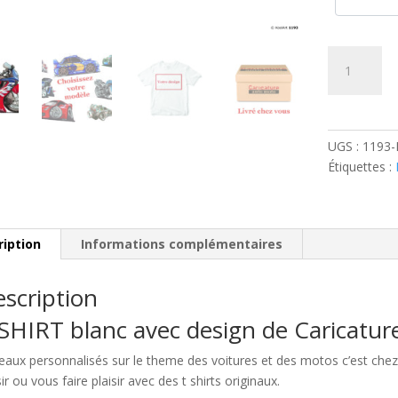
quantité
de
Honda
CBR
600
UGS :
1193
F
Étiquettes :
Rouge
ription
Informations complémentaires
scription
SHIRT blanc avec design de Caricatu
eaux personnalisés sur le theme des voitures et des motos c’est c
sir ou vous faire plaisir avec des t shirts originaux.