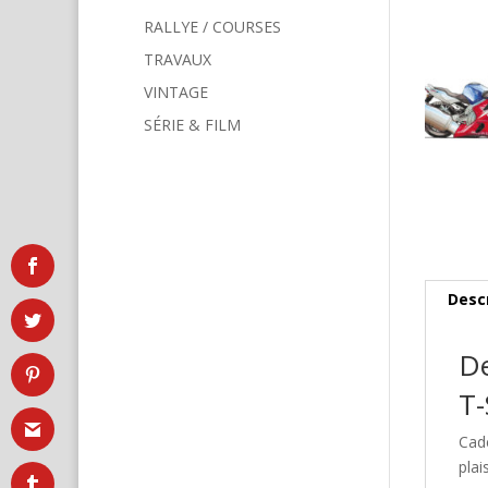
RALLYE / COURSES
TRAVAUX
VINTAGE
SÉRIE & FILM
Desc
De
T-
Cad
plai