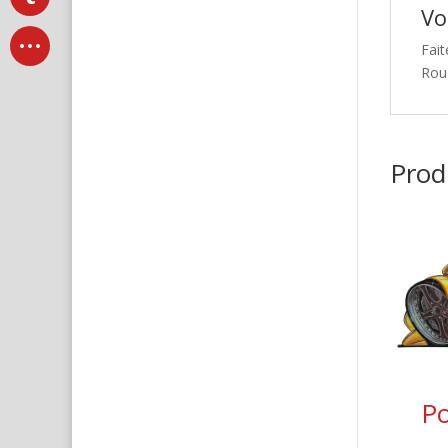
Vo
Fait
Rou
Produ
P