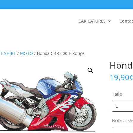
CARICATURES
Conta
T-SHIRT
/
MOTO
/ Honda CBR 600 F Rouge
Hond
19,90
Taille
Note :
Chan