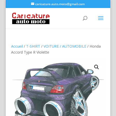
caricature.auto.moto@gmail.com
Accueil
/
T-SHIRT
/
VOITURE / AUTOMOBILE
/ Honda
Accord Type R Violette