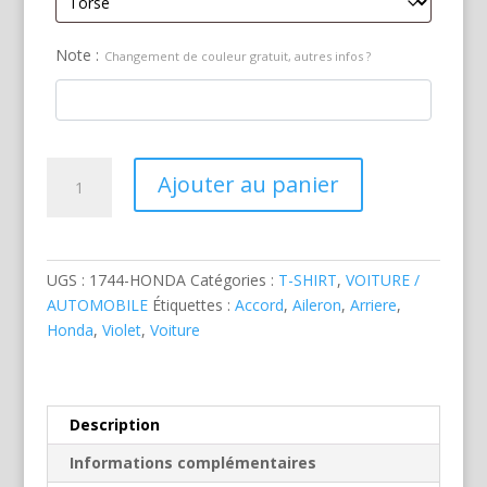
Note :
Changement de couleur gratuit, autres infos ?
quantité
Ajouter au panier
de
Honda
Accord
Type
UGS :
1744-HONDA
Catégories :
T-SHIRT
,
VOITURE /
R
AUTOMOBILE
Étiquettes :
Accord
,
Aileron
,
Arriere
,
Violette
Honda
,
Violet
,
Voiture
Description
Informations complémentaires