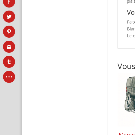
plai
Vo
Fait
Bla
Le c
Vous
Merce