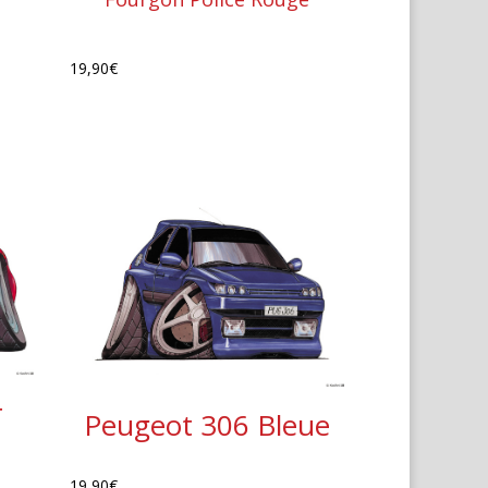
19,90
€
r
Peugeot 306 Bleue
e
19,90
€