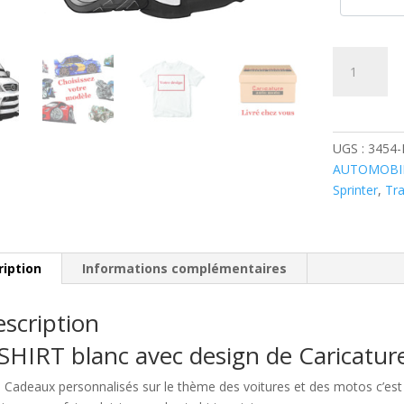
quantité
de
Fourgon
Mercedes
Sprinter
UGS :
3454
AUTOMOBI
Sprinter
,
Tr
ription
Informations complémentaires
scription
SHIRT blanc avec design de Caricatu
e Cadeaux personnalisés sur le thème des voitures et des motos c’