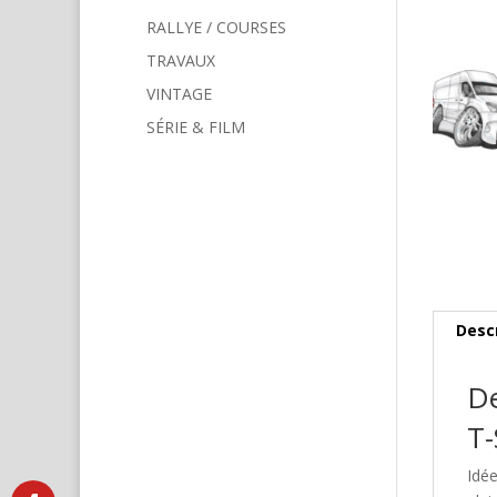
RALLYE / COURSES
TRAVAUX
VINTAGE
SÉRIE & FILM
Desc
De
T-
Idé