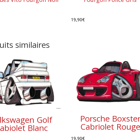
19,90
€
its similaires
Porsche Boxste
lkswagen Golf
Cabriolet Roug
abiolet Blanc
19,90
€