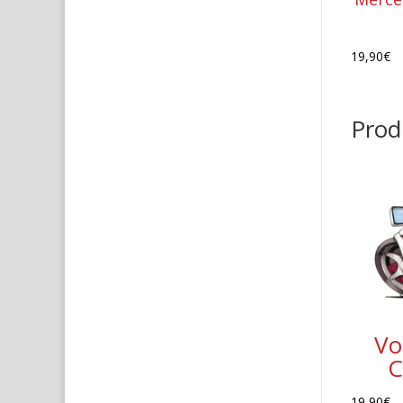
19,90
€
Produ
Vo
C
19,90
€