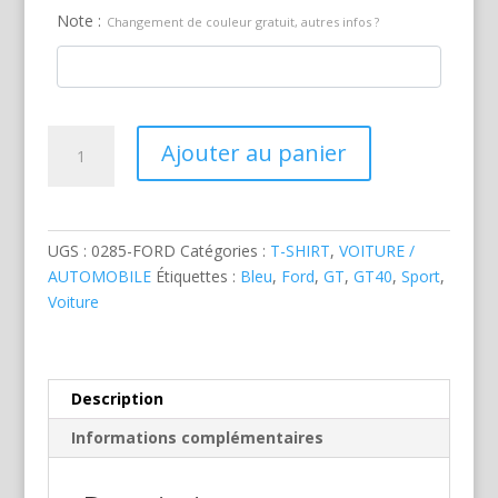
Note :
Changement de couleur gratuit, autres infos ?
quantité
Ajouter au panier
de
Ford
GT40
Sport
UGS :
0285-FORD
Catégories :
T-SHIRT
,
VOITURE /
Bleue
AUTOMOBILE
Étiquettes :
Bleu
,
Ford
,
GT
,
GT40
,
Sport
,
Voiture
Description
Informations complémentaires