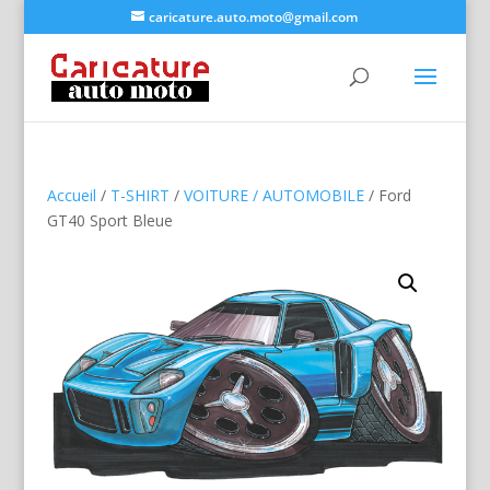
caricature.auto.moto@gmail.com
Accueil
/
T-SHIRT
/
VOITURE / AUTOMOBILE
/ Ford
GT40 Sport Bleue