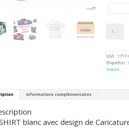
quantité
de
Ford
GT40
Racing
UGS :
1717
Bleue
Étiquettes :
Gulf
Voiture
ription
Informations complémentaires
scription
SHIRT blanc avec design de Caricatu