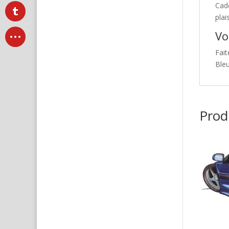
Cad
plai
Vo
Fait
Ble
Produ