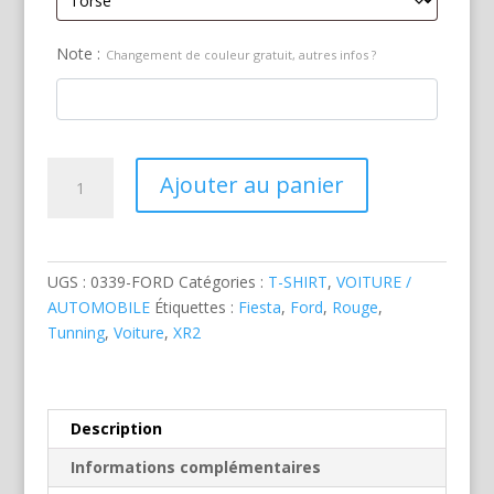
Note :
Changement de couleur gratuit, autres infos ?
quantité
Ajouter au panier
de
Ford
Fiesta
XR2
UGS :
0339-FORD
Catégories :
T-SHIRT
,
VOITURE /
Tunning
AUTOMOBILE
Étiquettes :
Fiesta
,
Ford
,
Rouge
,
Rouge
Tunning
,
Voiture
,
XR2
Description
Informations complémentaires