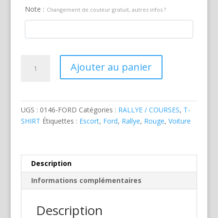
Note :
Changement de couleur gratuit, autres infos ?
quantité
Ajouter au panier
de
Ford
Escort
Rallye
UGS :
0146-FORD
Catégories :
RALLYE / COURSES
,
T-
Rouge
SHIRT
Étiquettes :
Escort
,
Ford
,
Rallye
,
Rouge
,
Voiture
Description
Informations complémentaires
Description